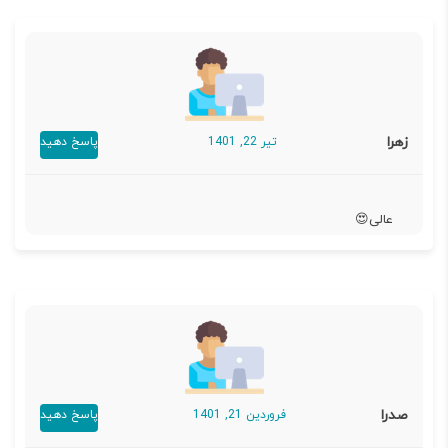
زهرا
تیر 22, 1401
پاسخ دهید
عالی😍
صدرا
فروردین 21, 1401
پاسخ دهید