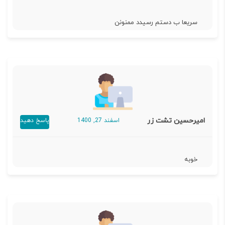
سریعا ب دستم رسیدد ممنونن
امیرحسین تشت زر
اسفند 27, 1400
پاسخ دهید
خوبه