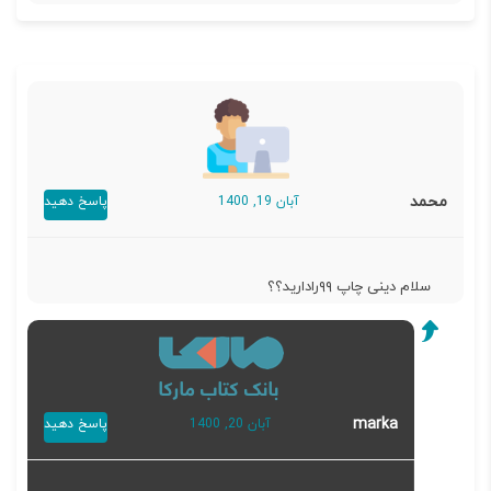
محمد
آبان 19, 1400
پاسخ دهید
سلام دینی چاپ ۹۹رادارید؟؟
marka
آبان 20, 1400
پاسخ دهید