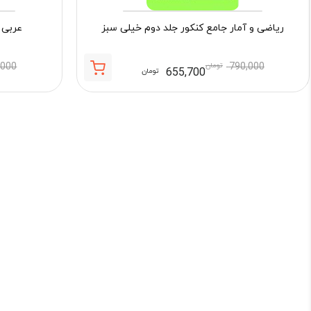
ریاضی و آمار جامع کنکور جلد دوم خیلی سبز
عربی 
790,000
تومان
,000
655,700
تومان
قیمت
قیمت
فعلی:
اصلی:
655,700 تومان.
790,000 تومان
بود.