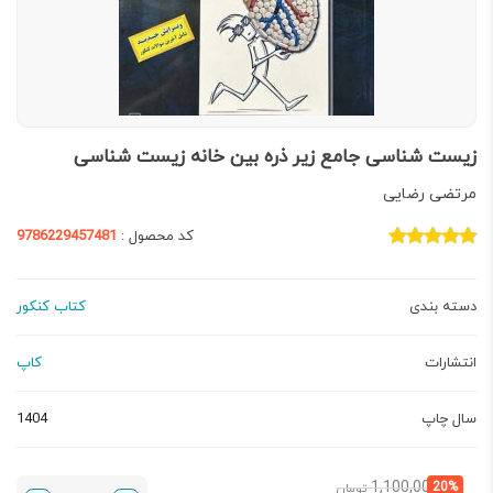
زیست شناسی جامع زیر ذره بین خانه زیست شناسی
مرتضی رضایی
کد محصول :
9786229457481
دسته بندی
کتاب کنکور
انتشارات
کاپ
سال چاپ
1404
قیمت
قیمت
1,100,000
20%
تومان