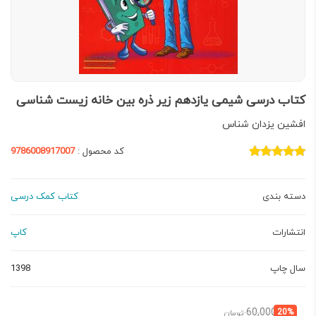
کتاب درسی شیمی یازدهم زیر ذره بین خانه زیست شناسی
افشین یزدان شناس
کد محصول :
9786008917007
دسته بندی
کتاب کمک درسی
انتشارات
کاپ
سال چاپ
1398
قیمت
قیمت
60,000
20%
تومان