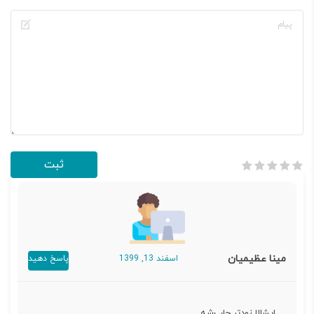
مینا عظیمیان
اسفند 13, 1399
پاسخ دهید
ایشالا زودتر چاپ‌شه