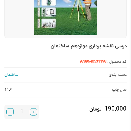
درسی نقشه برداری دوازدهم ساختمان
کد محصول :
9789640531198
دسته بندی
ساختمان
سال چاپ
1404
190,000
تومان
-
+