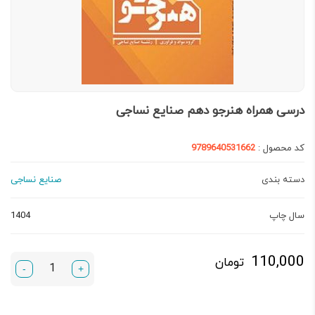
درسی همراه هنرجو دهم صنایع نساجی
کد محصول :
9789640531662
دسته بندی
صنایع نساجی
سال چاپ
1404
110,000
تومان
-
+