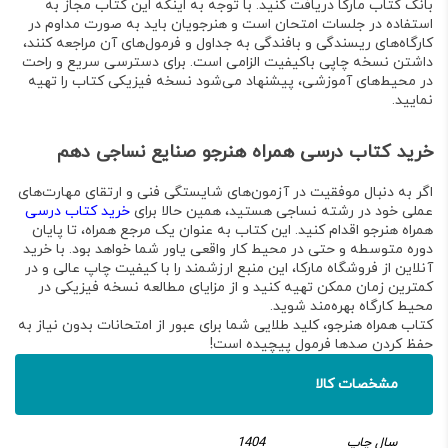
بانک کتاب مارکا دریافت کنید.
با توجه به اینکه این کتاب مجاز به
استفاده در جلسات امتحان است و هنرجویان باید به صورت مداوم در
کارگاه‌های ریسندگی و بافندگی به جداول و فرمول‌های آن مراجعه کنند،
داشتن نسخه چاپی باکیفیت الزامی است. برای دسترسی سریع و راحت
در محیط‌های آموزشی، پیشنهاد می‌شود نسخه فیزیکی کتاب را تهیه
نمایید.
خرید کتاب درسی همراه هنرجو صنایع نساجی دهم
اگر به دنبال موفقیت در آزمون‌های شایستگی فنی و ارتقای مهارت‌های
عملی خود در رشته نساجی هستید، همین حالا برای
خرید کتاب درسی
همراه هنرجو اقدام کنید. این کتاب به عنوان یک مرجع همراه، تا پایان
دوره متوسطه و حتی در محیط کار واقعی یاور شما خواهد بود
. با
خرید
آنلاین
از فروشگاه مارکا، این منبع ارزشمند را با کیفیت چاپ عالی و در
کمترین زمان ممکن تهیه کنید و از مزایای مطالعه نسخه فیزیکی در
محیط کارگاه بهره‌مند شوید.
کتاب همراه هنرجو، کلید طلایی شما برای عبور از امتحانات بدون نیاز به
حفظ کردن صدها فرمول پیچیده است!
مشخصات کالا
سال چاپ
1404