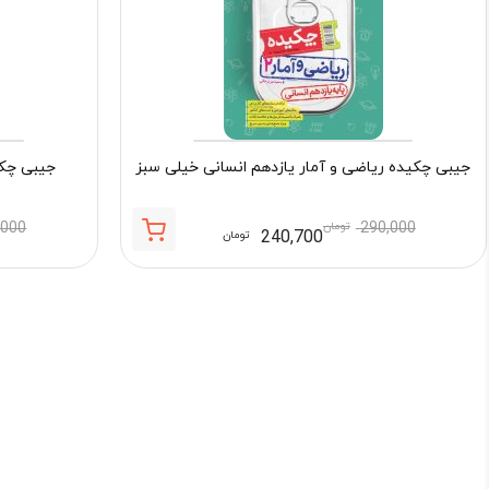
جیبی چکیده ریاضی و آمار یازدهم انسانی خیلی سبز
جیبی چکی
290,000
تومان
,000
240,700
تومان
قیمت
قیمت
فعلی:
اصلی:
240,700 تومان.
290,000 تومان
بود.