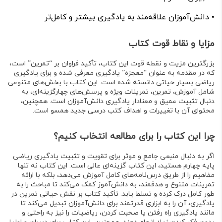
•
دانش‌آموزان علاقه‌مند به یادگیری بیشتر و کامل‌تر
مزایا و نقاط قوت کتاب
بزرگترین مزیت و نقطه قوت این کتاب، تأکید فراوان بر
“تمرین”
است،
که در مقدمه به عنوان
“معجزه”
یادگیری معرفی شده و برای یادگیری
ریاضی بسیار حیاتی دانسته شده است
. این کتاب با بخش‌های متنوعی
شامل آموزش، تمرین، تمرینات ویژه و پرسش‌های چهارگزینه‌ای، به
دنبال
تثبیت عمیق و معنادار یادگیری
دانش‌آموزان است
. همچنین،
محتوای آن با تغییرات و اهداف کتب درسی جدید همسو است
.
چرا این کتاب را برای مطالعه انتخاب کنیم؟
اگر به دنبال منبعی جامع و موثر برای
تقویت و تثبیت یادگیری ریاضی
پایه چهارم
هستید، این کتاب گزینه‌ای عالی است
. این کتاب نه تنها
مفاهیم را از طریق
درس‌نامه‌های کامل
آموزش می‌دهد، بلکه با ارائه
تمرینات متنوع و هدفمند
، به دانش‌آموز کمک می‌کند تا مباحث را به
طور کامل درک کرده و تسلط یابد
. تأکید کتاب بر نقش حیاتی تمرین در
یادگیری، آن را به ابزاری قدرتمند برای دانش‌آموزان تبدیل می‌کند تا
مانند یادگیری راه رفتن یا صحبت کردن، ریاضیات را نیز به راحتی و