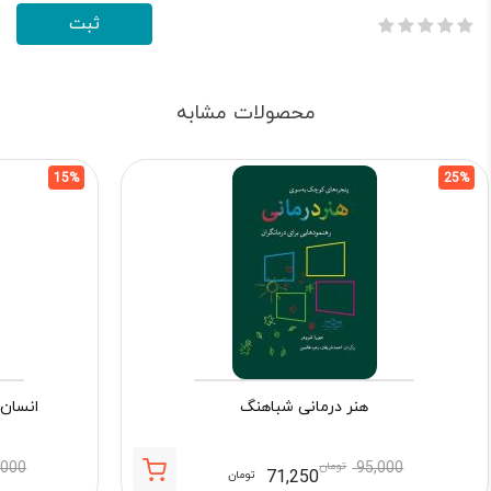
محصولات مشابه
15%
25%
هنر درمانی شباهنگ
انسان 
95,000
تومان
,000
71,250
تومان