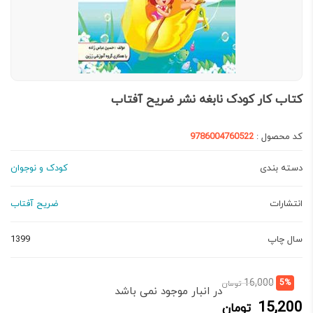
کتاب کار کودک نابغه نشر ضریح آفتاب
کد محصول :
9786004760522
دسته بندی
کودک و نوجوان
انتشارات
ضریح آفتاب
سال چاپ
1399
قیمت
قیمت
16,000
5%
تومان
در انبار موجود نمی باشد
فعلی:
اصلی:
15,200
تومان
15,200 تومان.
16,000 تومان