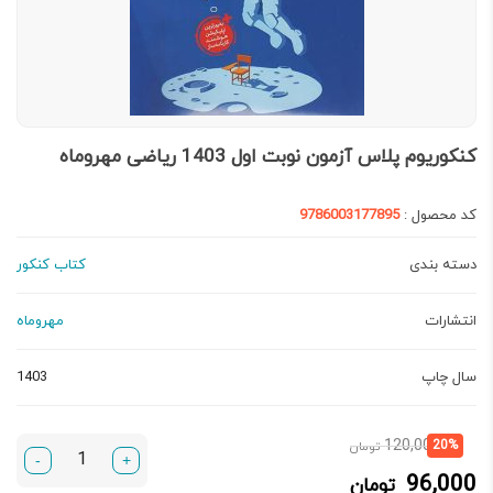
کنکوریوم پلاس آزمون نوبت اول 1403 ریاضی مهروماه
کد محصول :
9786003177895
دسته بندی
کتاب کنکور
انتشارات
مهروماه
سال چاپ
1403
قیمت
قیمت
120,000
20%
تومان
-
+
فعلی:
اصلی:
96,000
تومان
96,000 تومان.
120,000 تومان