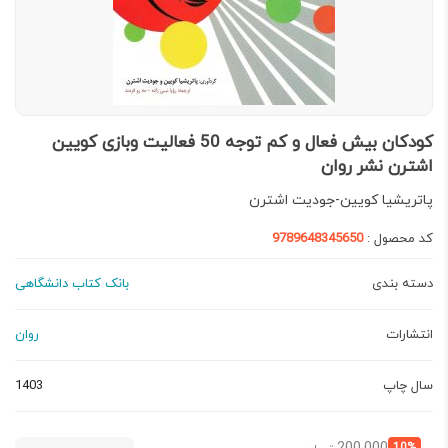
کودکان بیش فعال و کم توجه 50 فعالیت وبازی کویین
اشترن نشر روان
پاتریشیا کویین-جودیت اشترن
کد محصول :
9789648345650
دسته بندی
بانک کتاب دانشگاهی
انتشارات
روان
سال چاپ
1403
قیمت
قیمت
10%