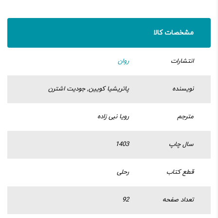
مشخصات کالا
انتشارات
روان
نویسنده
پاتریشیا کویین, جودیت اشترن
مترجم
رویا نبی زاده
سال چاپ
1403
قطع کتاب
رحلی
تعداد صفحه
92