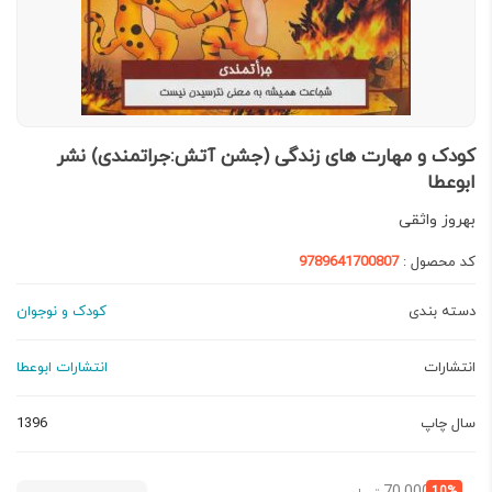
کودک و مهارت های زندگی (جشن آتش:جراتمندی) نشر
ابوعطا
بهروز واثقی
کد محصول :
9789641700807
دسته بندی
کودک و نوجوان
انتشارات
انتشارات ابوعطا
سال چاپ
1396
قیمت
قیمت
10%