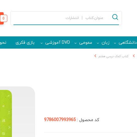
0
دانشگاهی
زبان
عمومی
DVD آموزشی
بازی فکری
نحوه
کتاب کمک درسی هفتم
کد محصول :
9786007993965