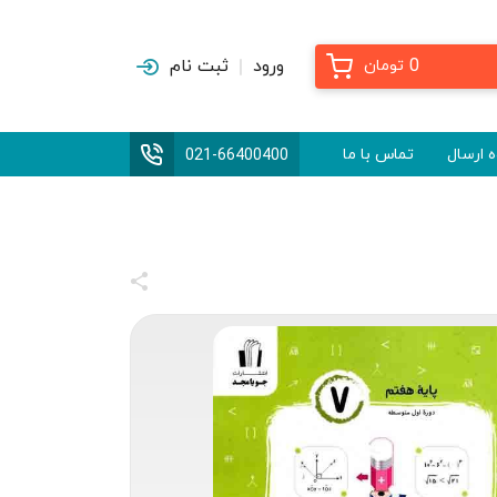
0
ورود
ثبت نام
تومان
 ارسال
تماس با ما
021-66400400