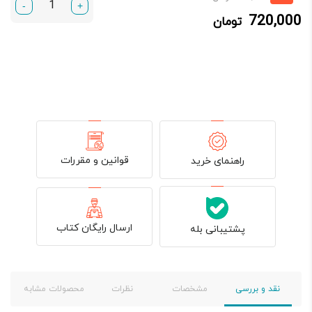
-
+
فعلی:
اصلی:
720,000
تومان
720,000 تومان.
800,000 تومان
بود.
قوانین و مقررات
راهنمای خرید
ارسال رایگان کتاب
پشتیبانی بله
نقد و بررسی
مشخصات
نظرات
محصولات مشابه