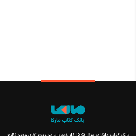
بانک کتاب مارکا در سال 1383 کار خود را با مدیریت آقای وحید نظری