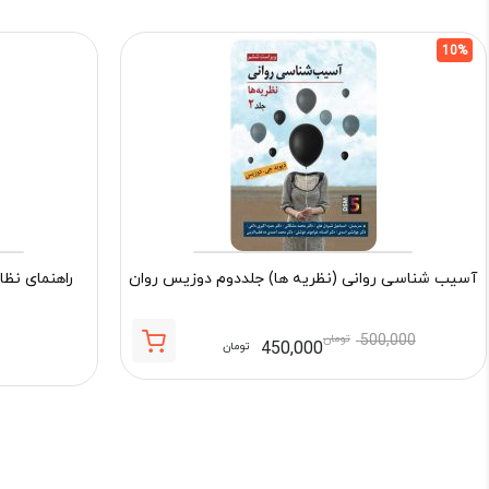
10%
آسیب شناسی روانی (نظریه ها) جلددوم دوزیس روان
راهنمای نظا
500,000
تومان
450,000
تومان
قیمت
قیمت
فعلی:
اصلی:
450,000 تومان.
500,000 تومان
بود.