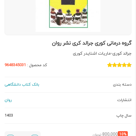
گروه درمانی کوری جرالد كری نشر روان
جرالد کوری-ماریات اشنایدر کوری
کد محصول :
9648345031
دسته بندی
بانک کتاب دانشگاهی
انتشارات
روان
سال چاپ
1403
قیمت
قیمت
800,000
10%
تومان