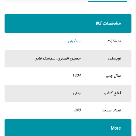
مشخصات کالا
انتشارات
مبتکران
نویسنده
حسین انصاری, سیامک قادر
سال چاپ
1404
قطع کتاب
رحلی
تعداد صفحه
340
More