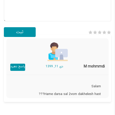
M mohmmdi
دی 11, 1399
پاسخ دهید
Salam
Hame darsa sal 2vom dakhelesh hast???