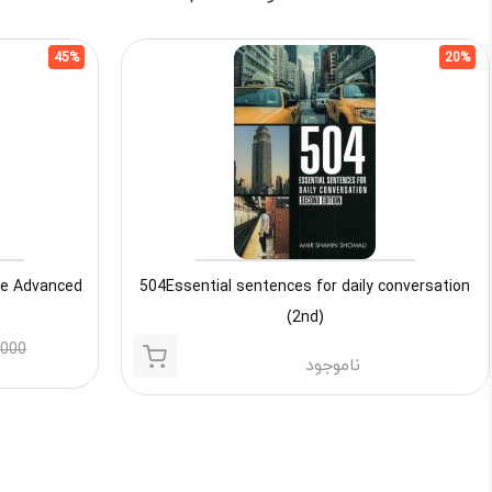
45%
20%
504Essential sentences for daily conversation
In Use Advanced
(2nd)
,000
ناموجود