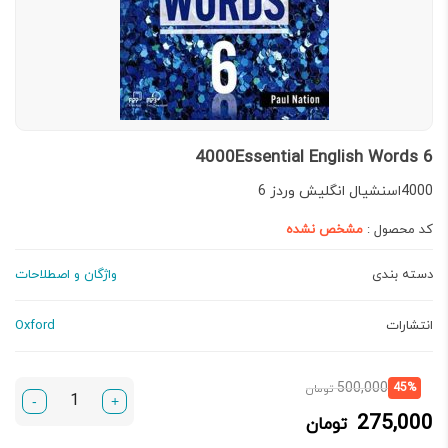
4000Essential English Words 6
4000اسنشیال انگلیش وردز 6
کد محصول :
مشخص نشده
دسته بندی
واژگان و اصطلاحات
انتشارات
Oxford
قیمت
قیمت
500,000
45%
تومان
-
+
فعلی:
اصلی:
275,000
تومان
275,000 تومان.
500,000 تومان
بود.