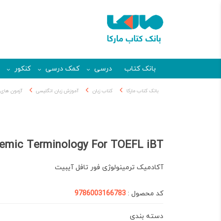
بانک کتاب
درسی
کمک درسی
کنکور
بانک کتاب مارکا
کتاب زبان
آموزش زبان انگلیسی
آزمون های ب
emic Terminology For TOEFL iBT
آکادمیک ترمینولوژی فور تافل آیبیت
کد محصول :
9786003166783
دسته بندی