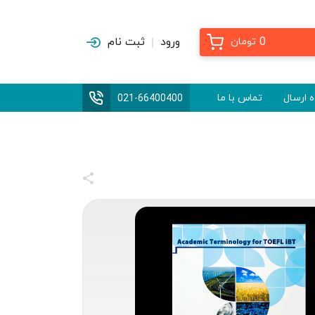
0
ورود
ثبت نام
تومان
 ارسال
تماس با ما
021-66400400