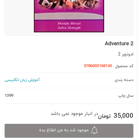
Adventure 2
ادونچر 2
کد محصول :
9786003168145
دسته بندی
آموزش زبان انگلیسی
سال چاپ
1399
در انبار موجود نمی باشد
35,000
تومان
موجود شد به من اطلاع بده