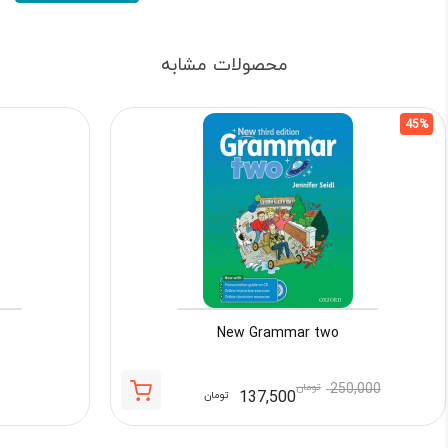
محصولات مشابه
45%
New Grammar two
250,000
تومان
137,500
تومان
قیمت
قیمت
فعلی:
اصلی: