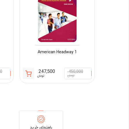
American Headway 1
247,500
00
450,000
قیمت
قیمت
تومان
تومان
فعلی:
اصلی:
247,500 تومان.
450,000 
بود.
راهنمای خرید