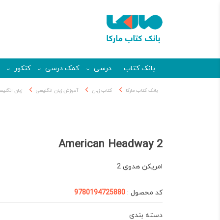
بانک کتاب
درسی
کمک درسی
کنکور
بانک کتاب مارکا
کتاب زبان
آموزش زبان انگلیسی
زبان انگلیس
American Headway 2
امریکن هدوی 2
کد محصول :
9780194725880
دسته بندی