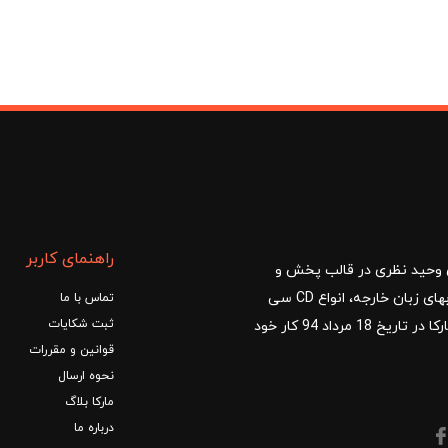
راهنمای کاربر
ا با مدیریت آقای وحید نظری در قالب پخش و
توزیع کتب درسی و کمک آموزشی، کتب دانشگاهی، کتابهای زبان خارجه، انواع CD سی
تماس با ما
ثبت شکایات
دی و DVD دی وی دی شروع کرد.فروشگاه آنلاین کتاب مارکا در تاریخ 18 مرداد 94 کار خود
قوانین و مقررات
نحوه ارسال
مارکا بلاگ
درباره ما