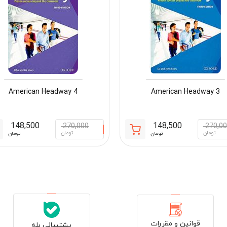
American Headway 4
American Headway 3
148,500
148,500
270,000
270,0
قیمت
قیمت
تومان
تومان
تومان
تومان
فعلی:
اصلی:
تومان
148,500 تومان.
270,000 تومان
بود.
قوانین و مقررات
پشتیبانی بله