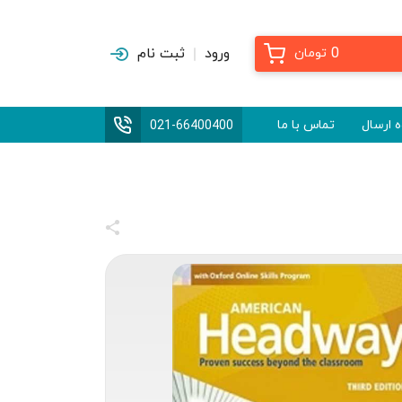
0
ورود
ثبت نام
تومان
 ارسال
تماس با ما
021-66400400