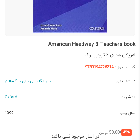
American Headway 3 Teachers book
امریکن هدوی 3 تیچرز بوک
کد محصول :
9780194726214
دسته بندی
زبان انگلیسی برای بزرگسالان
انتشارات
Oxford
سال چاپ
1399
قیمت
قیمت
50,000
45%
تومان
در انبار موجود نمی باشد
فعلی:
اصلی: