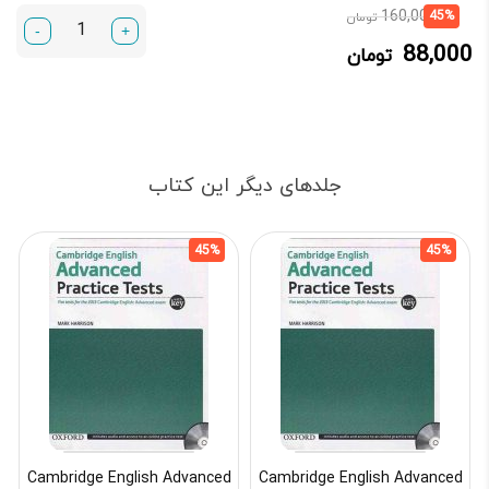
قیمت
قیمت
160,000
45%
تومان
-
+
فعلی:
اصلی:
88,000
تومان
88,000 تومان.
160,000 تومان
بود.
جلدهای دیگر این کتاب
45%
45%
Cambridge English Advanced
Cambridge English Advanced