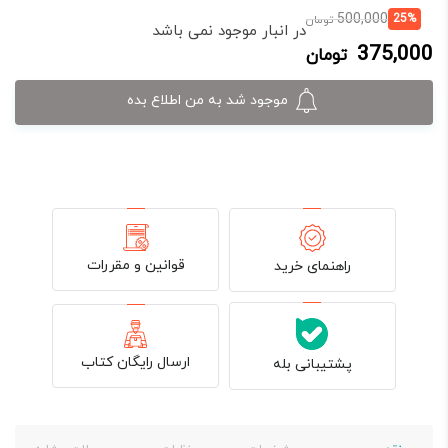
قیمت
قیمت
500,000
25%
تومان
در انبار موجود نمی باشد
فعلی:
اصلی:
375,000
تومان
375,000 تومان.
500,000 تومان
بود.
موجود شد به من اطلاع بده
قوانین و مقررات
راهنمای خرید
ارسال رایگان کتاب
پشتیبانی بله