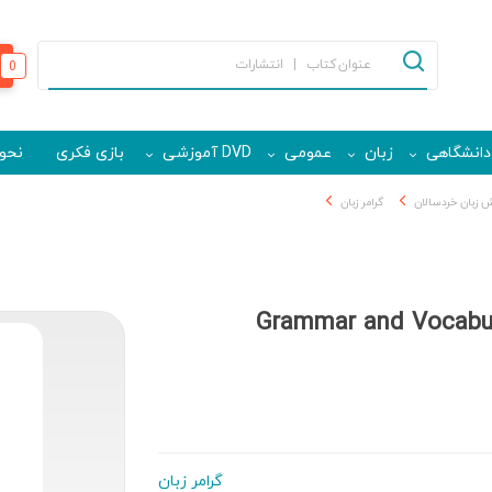
0
دانشگاهی
زبان
عمومی
DVD آموزشی
بازی فکری
نحوه
 زبان خردسالان
گرامر زبان
Grammar and Vocabula
گرامر زبان