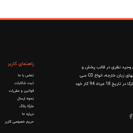
راهنمای کاربر
ا با مدیریت آقای وحید نظری در قالب پخش و
توزیع کتب درسی و کمک آموزشی، کتب دانشگاهی، کتابهای زبان خارجه، انواع CD سی
تماس با ما
ثبت شکایات
دی و DVD دی وی دی شروع کرد.فروشگاه آنلاین کتاب مارکا در تاریخ 18 مرداد 94 کار خود
قوانین و مقررات
نحوه ارسال
مارکا بلاگ
درباره ما
حریم خصوصی کاربر