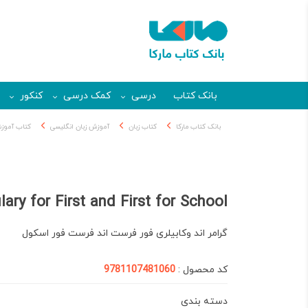
بانک کتاب
درسی
کمک درسی
کنکور
بانک کتاب مارکا
کتاب زبان
آموزش زبان انگلیسی
کتاب آموزش
ry for First and First for School
گرامر اند وکابیلری فور فرست اند فرست فور اسکول
کد محصول :
9781107481060
دسته بندی