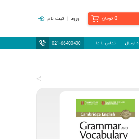
0
ورود
ثبت نام
تومان
 ارسال
تماس با ما
021-66400400