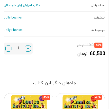
دسته بندی
کتاب آموزش زبان خردسالان
انتشارات
Jolly Learner
مجموعه ها
Jolly Phonics
قیمت
قیمت
110,000
45%
تومان
-
+
فعلی:
اصلی:
60,500
تومان
60,500 تومان.
110,000 تومان
بود.
جلدهای دیگر این کتاب
45%
45%