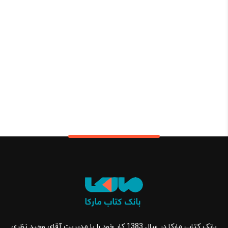
بانک کتاب مارکا در سال 1383 کار خود را با مدیریت آقای وحید نظری