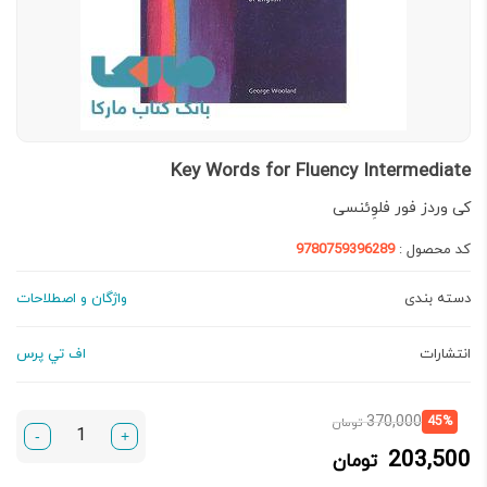
Key Words for Fluency Intermediate
کی وردز فور فلوِئنسی
کد محصول :
9780759396289
دسته بندی
واژگان و اصطلاحات
انتشارات
اف تي پرس
قیمت
قیمت
370,000
45%
تومان
-
+
فعلی:
اصلی:
203,500
تومان
203,500 تومان.
370,000 تومان
بود.