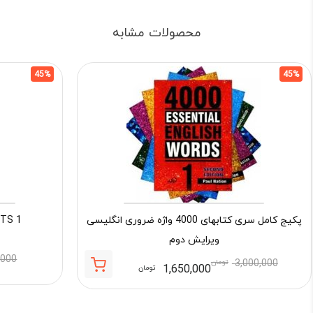
محصولات مشابه
45%
45%
پکیج کامل سری کتابهای 4000 واژه ضروری انگلیسی
LTS 1
ویرایش دوم
,000
3,000,000
تومان
1,650,000
تومان
قیمت
قیمت
فعلی:
اصلی: