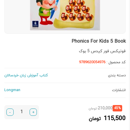
Phonics For Kids 5 Book
فونیکس فور کیدس 5 بوک
کد محصول :
9789620054976
دسته بندی
کتاب آموزش زبان خردسالان
انتشارات
Longman
قیمت
قیمت
210,000
45%
تومان
-
+
فعلی:
اصلی:
115,500
تومان
115,500 تومان.
210,000 تومان
بود.