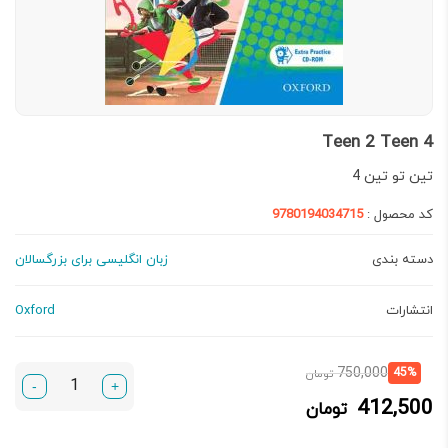
Teen 2 Teen 4
تین تو تین 4
کد محصول :
9780194034715
دسته بندی
زبان انگلیسی برای بزرگسالان
انتشارات
Oxford
قیمت
قیمت
750,000
45%
تومان
-
+
فعلی:
اصلی:
412,500
تومان
412,500 تومان.
750,000 تومان
بود.