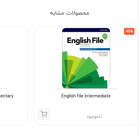
محصولات مشابه
45%
English File Intermediate
elementary
ناموجود