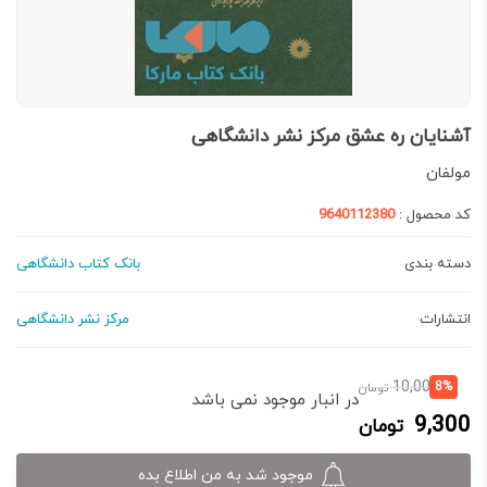
آشنایان ره عشق مرکز نشر دانشگاهی
مولفان
کد محصول :
9640112380
دسته بندی
بانک کتاب دانشگاهی
انتشارات
مرکز نشر دانشگاهی
قیمت
قیمت
10,000
8%
تومان
در انبار موجود نمی باشد
فعلی:
اصلی:
9,300
تومان
9,300 تومان.
10,000 تومان
بود.
موجود شد به من اطلاع بده