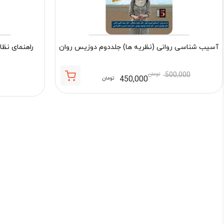
آسیب شناسی روانی (نظریه ها) جلددوم دوزیس روان
راهنمای نظا
500,000
تومان
450,000
تومان
قیمت
قیمت
فعلی:
اصلی:
450,000 تومان.
500,000 تومان
بود.