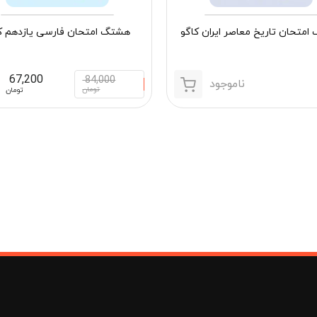
متحان تاریخ معاصر ایران کاگو
هشتگ امتحان فارسی یازدهم ک
67,200
84,000
ناموجود
تومان
تومان