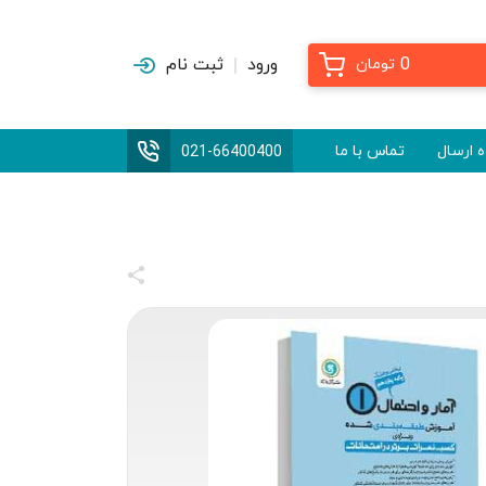
0
ورود
ثبت نام
تومان
 ارسال
تماس با ما
021-66400400