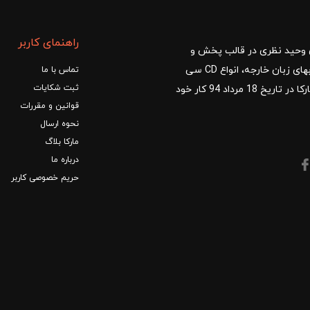
راهنمای کاربر
ا با مدیریت آقای وحید نظری در قالب پخش و
توزیع کتب درسی و کمک آموزشی، کتب دانشگاهی، کتابهای زبان خارجه، انواع CD سی
تماس با ما
ثبت شکایات
دی و DVD دی وی دی شروع کرد.فروشگاه آنلاین کتاب مارکا در تاریخ 18 مرداد 94 کار خود
قوانین و مقررات
نحوه ارسال
مارکا بلاگ
درباره ما
حریم خصوصی کاربر