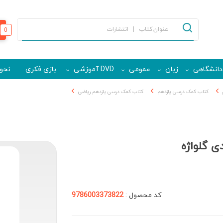
0
دانشگاهی
زبان
عمومی
DVD آموزشی
بازی فکری
نحوه
کتاب کمک درسی یازدهم
کتاب کمک درسی یازدهم ریاضی
ی گلواژه
کد محصول :
9786003373822