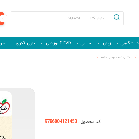
0
دانشگاهی
زبان
عمومی
DVD آموزشی
بازی فکری
نحوه
کتاب کمک درسی دهم
کد محصول :
9786004121453