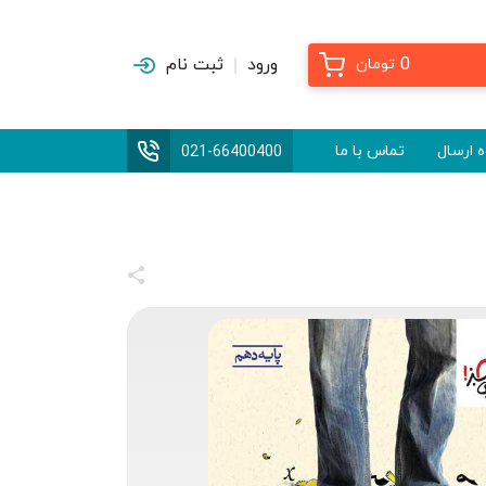
0
ورود
ثبت نام
تومان
 ارسال
تماس با ما
021-66400400