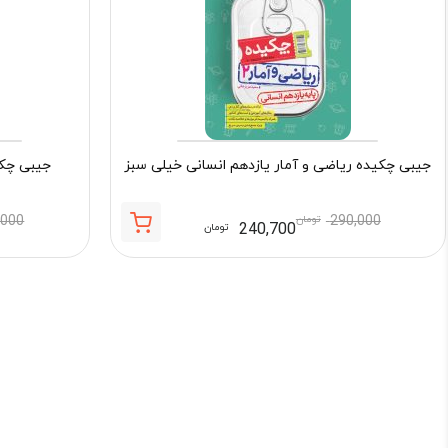
جیبی چکیده ریاضی و آمار یازدهم انسانی خیلی سبز
جیبی چکی
290,000
تومان
,000
240,700
تومان
قیمت
قیمت
فعلی:
اصلی:
240,700 تومان.
290,000 تومان
بود.