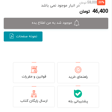
قیمت
قیمت
58,000
20%
تومان
در انبار موجود نمی باشد
فعلی:
اصلی:
46,400
تومان
46,400 تومان.
58,000 تومان
بود.
موجود شد به من اطلاع بده
نمونه صفحات
قوانین و مقررات
راهنمای خرید
ارسال رایگان کتاب
پشتیبانی بله