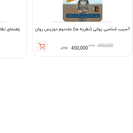
آسیب شناسی روانی (نظریه ها) جلددوم دوزیس روان
راهنمای نظا
500,000
تومان
450,000
تومان
قیمت
قیمت
فعلی:
اصلی:
450,000 تومان.
500,000 تومان
بود.