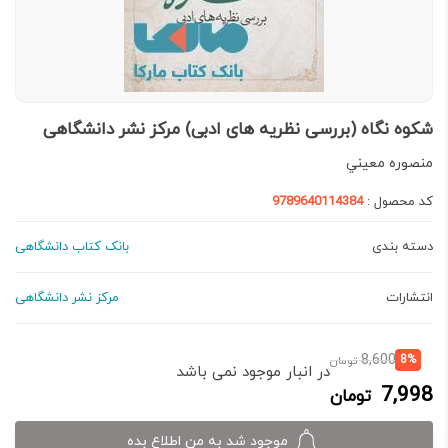
شکوه نگاه (بررسی نظریه های ادبی) مرکز نشر دانشگاهی
منصوره معيني
کد محصول :
9789640114384
دسته بندی
بانک کتاب دانشگاهی
انتشارات
مرکز نشر دانشگاهی
قیمت
قیمت
8,600
8%
تومان
در انبار موجود نمی باشد
فعلی:
اصلی:
7,998
تومان
7,998 تومان.
8,600 تومان
بود.
موجود شد به من اطلاع بده