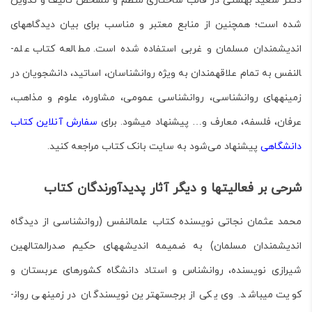
دکتر سعید بهشتی
در قالب ساختاری منظم و مشخص تالیف و تدوین
شده است؛ هم­چنین از منابع معتبر و مناسب برای بیان دیدگاه­های
اندیش­مندان مسلمان و غربی استفاده شده است
. مطالعه کتاب علم­
النفس
به تمام علاقه­مندان به ویژه روان­شناسان، اساتید، دانشجویان در
زمینه­های روان­شناسی، روان­شناسی عمومی، مشاوره، علوم و مذاهب،
عرفان، فلسفه، معارف و… پیشنهاد می­شود. برای
سفارش آنلاین کتاب
دانشگاهی
پیشنهاد می‌شود به سایت بانک کتاب مراجعه کنید.
ش
رحی بر فعالیت­ها و دیگر آثار پدیدآورندگان کتاب
محمد عثمان نجاتی نویسنده کتاب علم­النفس (روان­شناسی از دیدگاه
اندیش­مندان مسلمان) به ضمیمه اندیشه­های حکیم صدرالمتالهین
شیرازی
نویسنده، روان­شناس و استاد دانشگاه کشورهای عربستان و
کویت می­باشد. وی یکی از برجسته­ترین نویسندگان در زمینه­ی روان­