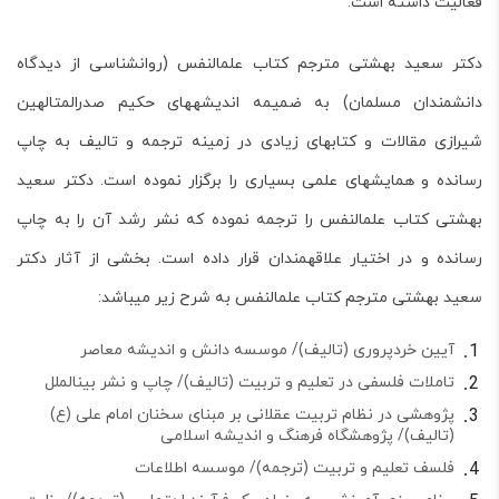
فعالیت داشته است.
دکتر سعید بهشتی مترجم کتاب علم­النفس (روان­شناسی از دیدگاه
دانش­مندان مسلمان) به ضمیمه اندیشه­های حکیم صدرالمتالهین
شیرازی
مقالات و کتاب­های زیادی در زمینه ترجمه و تالیف به چاپ
رسانده و همایش­های علمی بسیاری را برگزار نموده است.
دکتر سعید
بهشتی کتاب علم­النفس
را ترجمه نموده که نشر رشد آن را به چاپ
رسانده و در اختیار علاقه­مندان قرار داده است. بخشی از
آثار دکتر
سعید بهشتی مترجم کتاب علم­النفس
به شرح زیر می­باشد:
آیین خردپروری (تالیف)/ موسسه دانش و اندیشه معاصر
تاملات فلسفی در تعلیم و تربیت (تالیف)/ چاپ و نشر بین­الملل
پژوهشی در نظام تربیت عقلانی بر مبنای سخنان امام علی (ع)
(تالیف)/ پژوهشگاه فرهنگ و اندیشه اسلامی
فلسف تعلیم و تربیت (ترجمه)/ موسسه اطلاعات