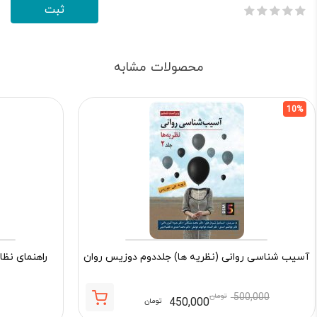
محصولات مشابه
10%
آسیب شناسی روانی (نظریه ها) جلددوم دوزیس روان
راهنمای نظا
500,000
تومان
450,000
تومان