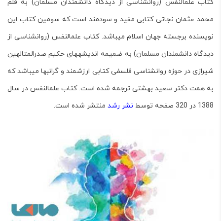
کتاب علم­النفس (روان­شناسی از دیدگاه دانش­مندان مسلمان) به قلم
محمد عثمان نجاتی
کتابی مفید و سودمند است که سومین کتاب این
نویسنده برجسته جهان اسلام می­باشد
. کتاب علم­النفس (روان­شناسی از
دیدگاه دانش­مندان مسلمان) به ضمیمه اندیشه­های حکیم صدرالمتالهین
شیرازی
در حوزه روان­شناسی فلسفی کتابی ارزشمند و گران­بها می­باشد که
به همت دکتر سعید بهشتی ترجمه شده است.
کتاب علم­النفس
در سال
1388 در 320 صفحه توسط
نشر رشد
منتشر شده است.