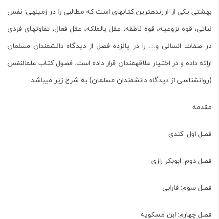
بهشتی
یکی از ارزنده­ترین کتاب­های است که مطالبی را در زمینه­ی: نفس
نباتی، قوه نزوعیه، قوه ناطقه، عقل بالملکه، عقل فعال، تفاوت­های فردی
در صفات انسانی و… را در پانزده فصل از دیدگاه دانش­مندان مسلمان
ارائه داده و در اختیار علاقه­مندان قرار داده است.
فصول کتاب علم­النفس
(روان­شناسی از دیدگاه دانش­مندان مسلمان)
به شرح زیر می­باشد:
مقدمه
فصل اول: کندی
فصل دوم: ابوبکر رازی
فصل سوم: فارابی
فصل چهارم: ابن مسکویه