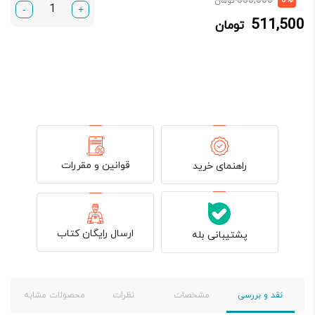
550,000
تومان
-
+
فعلی:
اصلی:
511,500
تومان
511,500 تومان.
550,000 تومان
بود.
قوانین و مقررات
راهنمای خرید
ارسال رایگان کتاب
پشتیبانی بله
نقد و بررسی
مشخصات
نظرات
محصولات مشابه