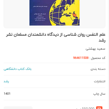
علم النفس روان شناسی از دیدگاه دانشمندان مسلمان نشر
رشد
سعید بهشتی
کد محصول :
964611508
دسته بندی
بانک کتاب دانشگاهی
انتشارات
رشد
سال چاپ
1401
قیمت
قیمت
8%