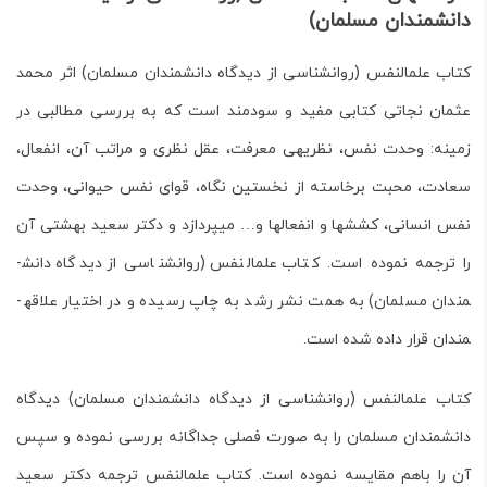
دانش­مندان مسلمان)
کتاب علم­النفس (روان­شناسی از دیدگاه دانش­مندان مسلمان) اثر محمد
عثمان نجاتی
کتابی مفید و سودمند است که به بررسی مطالبی در
زمینه: وحدت نفس، نظریه­ی معرفت، عقل نظری و مراتب آن، انفعال،
سعادت، محبت برخاسته از نخستین نگاه، قوای نفس حیوانی، وحدت
نفس انسانی، کشش­ها و انفعال­ها و… می­پردازد و دکتر سعید بهشتی آن
را ترجمه نموده است.
کتاب علم­النفس (روان­شناسی از دیدگاه دانش­
مندان مسلمان) به همت نشر رشد
به چاپ رسیده و در اختیار علاقه­
مندان قرار داده شده است.
کتاب علم­النفس (روان­شناسی از دیدگاه دانش­مندان مسلمان)
دیدگاه
دانش­مندان مسلمان را به صورت فصلی جداگانه بررسی نموده و سپس
آن را باهم مقایسه نموده است.
کتاب علم­النفس ترجمه دکتر سعید