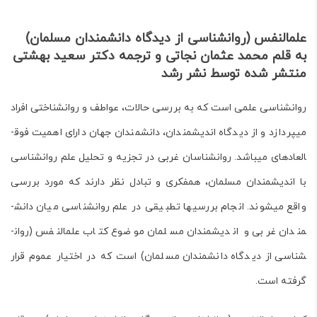
ع
لم­النفس (روان­شناسی از دیدگاه دانش­مندان مسلمان)
به قلم محمد عثمان نجاتی و ترجمه دکتر سعید بهشتی
منتشر شده توسط نشر رشد
روان­شناسی علمی است که به بررسی حالات، عواطف و روان­شناختی افراد
می­پردازد و از دیدگاه اندیش­مندان، دانش­مندان جهان دارای اهمیت فوق­
العاده­ای می­باشد. روان­شناسان غربی در تجزیه و تحلیل علم روان­شناسی
با اندیش­مندان مسلمان، هم­فکری و تبادل نظر دارند که مورد بررسی
واقع می­شوند. انجام بررسی­ها تطبیقی در علم روان­شناسی میان دانش­
مندان غربی و اندیش­مندان مسلمان موضوع
کتاب علم­النفس (روان­
شناسی از دیدگاه دانش­مندان مسلمان)
است که در اختیار عموم قرار
گرفته است.