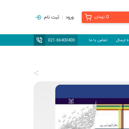
0
ورود
ثبت نام
تومان
 ارسال
تماس با ما
021-66400400