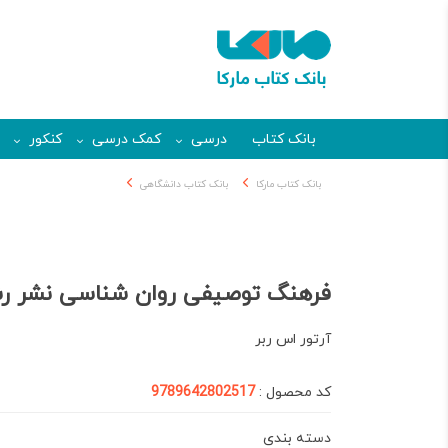
بانک کتاب
درسی
کمک درسی
کنکور
بانک کتاب مارکا
بانک کتاب دانشگاهی
فرهنگ توصیفی روان شناسی نشر ر
آرتور اس ربر
کد محصول :
9789642802517
دسته بندی