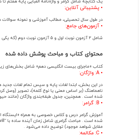
یک کتابچه شامل گرامر و واژه‌نامه الفبایی پایه هفتم تا 
•
پشتیبانی آنلاین:
در طول سال تحصیلی، مطالب آموزشی و نمونه سوالات در کا
•
آزمون‌های جامع:
شامل ۲ آزمون نوبت اول و ۵ آزمون نوبت دوم (که یکی از آن‌ها امتحان نهایی خرداد ۱۴۰۳ است) در انتهای کتاب موجود است .
محتوای کتاب و مباحث پوشش داده شده
کتاب
«ماجرای بیست انگلیسی دهم»
شامل بخش‌های زیر
•
A: واژگان:
در این بخش، ابتدا لغات پایه و سپس تمام لغات جدید 
ناهماهنگ
(بر اساس معنی یا نوع کلمه)،
تصویر
(وصل کردن
شده است . همچنین، جدول طبقه‌بندی واژگان (مانند حیوا
•
B: گرامر:
آموزش گرامر درس و کلاس خصوصی به همراه «ایستگاه ارز
مقابل شواهد موجود) توضیح داده می‌شود .
•
C: مکالمه: