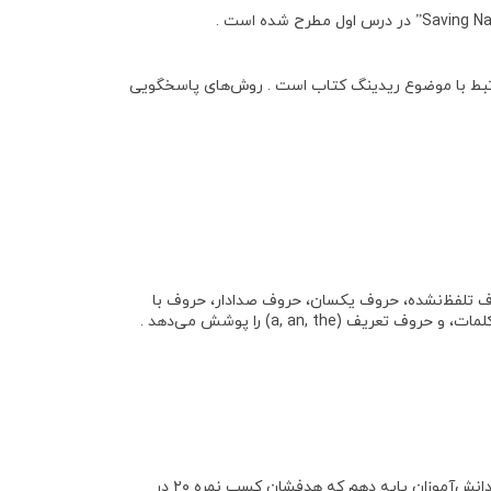
ت متنوع برای متن ریدینگ کتاب درسی، ده سوال Sentence Comprehension، یک Cloze Test و سه متن Reading مرتبط با موضوع ریدینگ کتاب است . روش‌های پاسخگویی
 کلمات ناقص (بر اساس حروف تلفظ‌نشده، حروف یکسان، حروف صدادار، حروف با
a, an,) را پوشش می‌دهد .
ی دانش‌آموزان پایه دهم که هدفشان کسب
نمره ۲۰
در