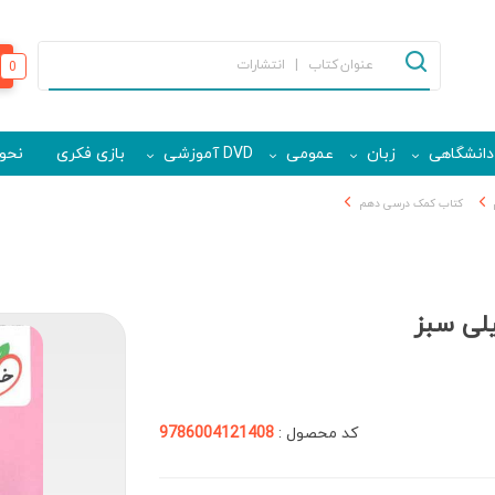
0
دانشگاهی
زبان
عمومی
DVD آموزشی
بازی فکری
نحوه
کتاب کمک درسی دهم
لی سبز
کد محصول :
9786004121408