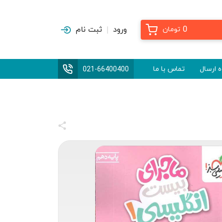
0
ورود
ثبت نام
تومان
 ارسال
تماس با ما
021-66400400