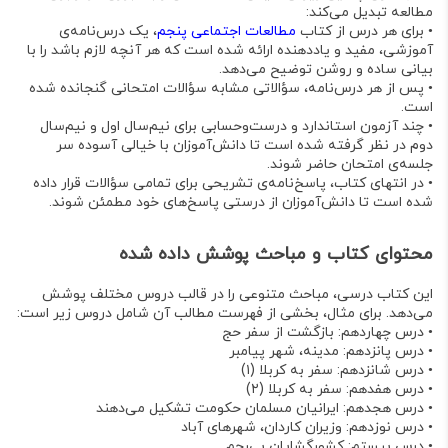
مطالعه تبدیل می‌کند:
•
برای هر درس از کتاب
مطالعات اجتماعی پنجم
، یک
درس‌نامه‌ی
آموزشی، مفید و یاددهنده
ارائه شده است که هر آنچه لازم باشد را با
بیانی ساده و روشن توضیح می‌دهد
.
•
پس از هر درس‌نامه،
سؤالاتی مشابه سؤالات امتحانی
گنجانده شده
است
.
•
چند
آزمون استاندارد و درست‌وحسابی
برای نیم‌سال اول و نیم‌سال
دوم در نظر گرفته شده است تا دانش‌آموزان با خیالی آسوده سر
جلسه‌ی امتحان حاضر شوند
.
•
در انتهای کتاب،
پاسخ‌نامه‌ی تشریحی
برای تمامی سؤالات قرار داده
شده است تا دانش‌آموزان از درستی پاسخ‌های خود مطمئن شوند
.
محتوای کتاب و مباحث پوشش داده شده
این کتاب درسی، مباحث متنوعی را در قالب دروس مختلف پوشش
می‌دهد. برای مثال، بخشی از فهرست مطالب آن شامل دروس زیر است
:
•
درس چهاردهم: بازگشت از سفر حج
•
درس پانزدهم: مدینه، شهر پیامبر
•
درس شانزدهم: سفر به کربلا (۱)
•
درس هفدهم: سفر به کربلا (۲)
•
درس هجدهم: ایرانیان مسلمان حکومت تشکیل می‌دهند
•
درس نوزدهم: وزیران کاردان، شهرهای آباد
•
درس بیستم: کشورگشایان بی‌رحم