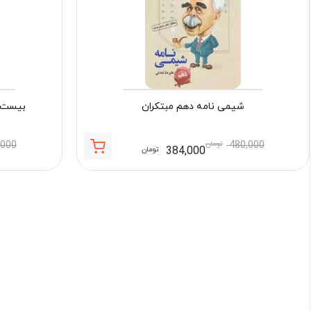
شیمی نامه دهم مبتکران
بیست 
480,000
تومان
,000
384,000
تومان
قیمت
قیمت
فعلی:
اصلی:
384,000 تومان.
480,000 تومان
بود.