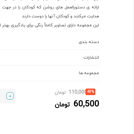
ارائه ی دستورالعمل های روشن که کودکان را در جهت انج
هدایت میکنند و کودکان آنها را دوست دارند.
این مجموعه دارای تصاویر کاملأ رنگی برای یادگیری بهتر
دسته بندی
انتشارات
مجموعه ها
قیمت
قیمت
110,000
45%
تومان
+
فعلی:
اصلی:
60,500
60,500 تومان.
110,000 تومان
تومان
بود.