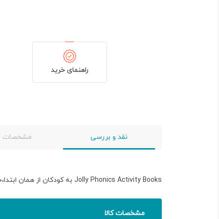
60,500 تومان.
110,000 
بود.
راهنمای خرید
نقد و بررسی
مشخصات
Jolly Phonics Activity Books به کودکان از همان ابتدا،حروف الفبای انگلیسی را همراه با نقاشی به سادگی آموزش داده است
مشخصات کالا