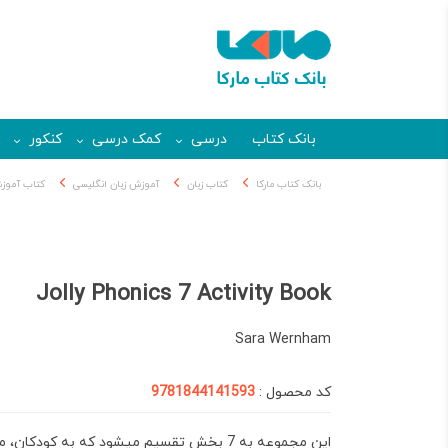
بانک کتاب
درسی
کمک درسی
کنکور
بانک کتاب مارکا
کتاب زبان
آموزش زبان انگلیسی
کتاب آموزش
Jolly Phonics 7 Activity Book
Sara Wernham
کد محصول :
9781844141593
این مجموعه به 7 بخش تقسیم میشود که به کودکان، مراحل اولیه ی خواندن و نوشتن، را آموزش میدهد.