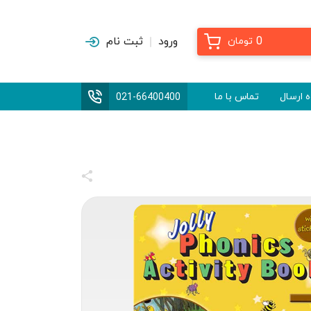
0
ورود
ثبت نام
تومان
 ارسال
تماس با ما
021-66400400