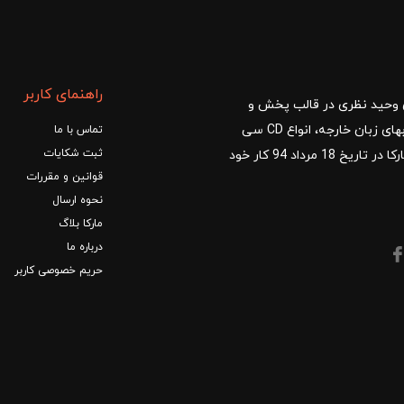
راهنمای کاربر
ا با مدیریت آقای وحید نظری در قالب پخش و
توزیع کتب درسی و کمک آموزشی، کتب دانشگاهی، کتابهای زبان خارجه، انواع CD سی
تماس با ما
ثبت شکایات
دی و DVD دی وی دی شروع کرد.فروشگاه آنلاین کتاب مارکا در تاریخ 18 مرداد 94 کار خود
قوانین و مقررات
نحوه ارسال
مارکا بلاگ
درباره ما
حریم خصوصی کاربر