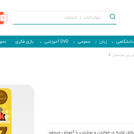
0
دانشگاهی
زبان
عمومی
DVD آموزشی
بازی فکری
نحوه
 زبان خردسالان