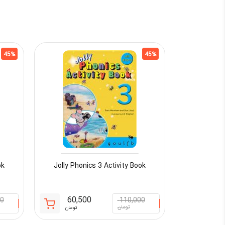
45%
45%
ok
Jolly Phonics 3 Activity Book
60,500
00
110,000
قیمت
قیمت
تومان
تومان
فعلی:
اصلی: