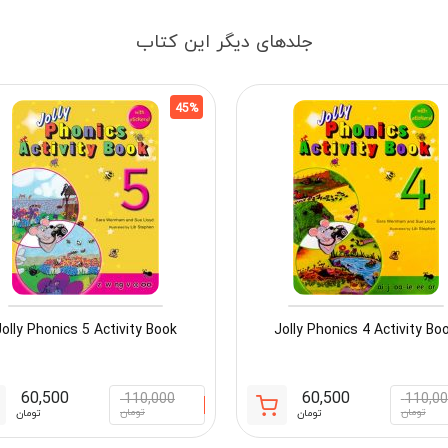
جلدهای دیگر این کتاب
45%
olly Phonics 5 Activity Book
Jolly Phonics 4 Activity Bo
60,500
60,500
110,000
110,0
قیمت
قیمت
تومان
تومان
تومان
تومان
فعلی:
اصلی: