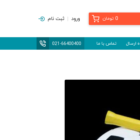
0
ورود
ثبت نام
تومان
 ارسال
تماس با ما
021-66400400